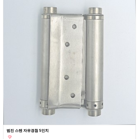
범진 스텐 자유경첩 5인치