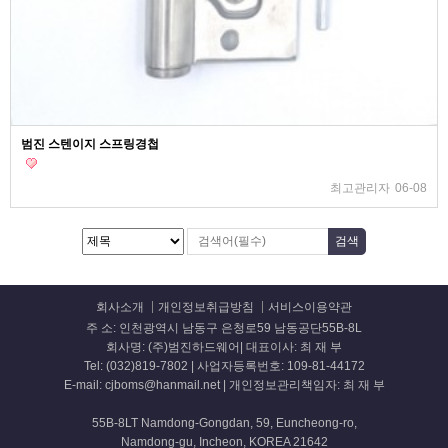
범진 스텐이지 스프링경첩
최고관리자
06-08
회사소개
개인정보취급방침
서비스이용약관
주 소: 인천광역시 남동구 은청로59 남동공단55B-8L
회사명: (주)범진하드웨어| 대표이사: 최 재 부
Tel: (032)819-7802 | 사업자등록번호: 109-81-44172
E-mail: cjboms@hanmail.net | 개인정보관리책임자: 최 재 부
55B-8LT Namdong-Gongdan, 59, Euncheong-ro,
Namdong-gu, Incheon, KOREA 21642